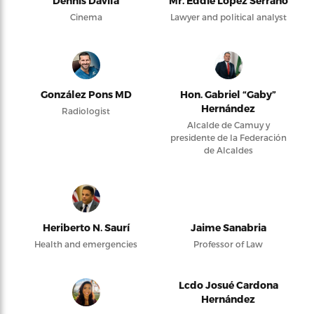
Dennis Dávila
Mr. Eddie López Serrano
Cinema
Lawyer and political analyst
González Pons MD
Hon. Gabriel “Gaby”
Hernández
Radiologist
Alcalde de Camuy y
presidente de la Federación
de Alcaldes
Heriberto N. Saurí
Jaime Sanabria
Health and emergencies
Professor of Law
Lcdo Josué Cardona
Hernández