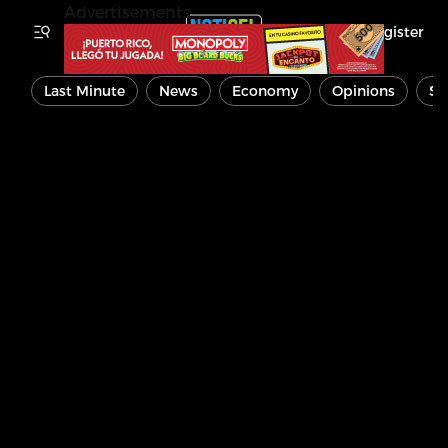
Advertisements
Register
Last Minute
News
Economy
Opinions
Sp