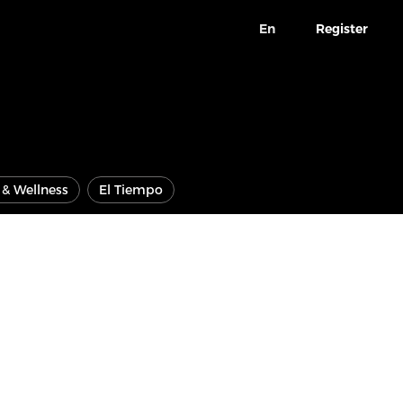
En
Register
e & Wellness
El Tiempo