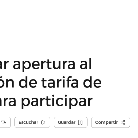
r apertura al
ón de tarifa de
ara participar
Escuchar
Guardar
Compartir