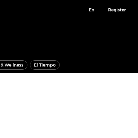
En
Register
e & Wellness
El Tiempo