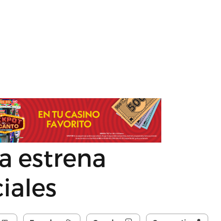
za estrena
iales