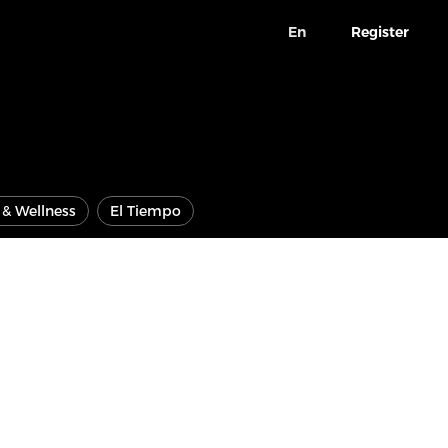
En
Register
e & Wellness
El Tiempo