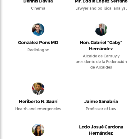
Dennis Dávila
Mr. Eddie López Serrano
Cinema
Lawyer and political analyst
González Pons MD
Hon. Gabriel “Gaby”
Hernández
Radiologist
Alcalde de Camuy y
presidente de la Federación
de Alcaldes
Heriberto N. Saurí
Jaime Sanabria
Health and emergencies
Professor of Law
Lcdo Josué Cardona
Hernández