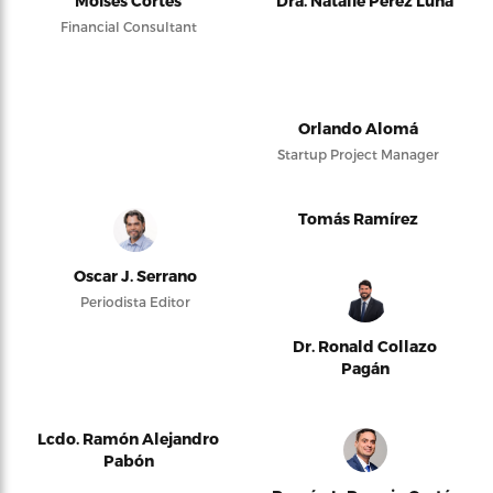
Moises Cortés
Dra. Natalie Pérez Luna
Financial Consultant
Orlando Alomá
Startup Project Manager
Tomás Ramírez
Oscar J. Serrano
Periodista Editor
Dr. Ronald Collazo
Pagán
Lcdo. Ramón Alejandro
Pabón