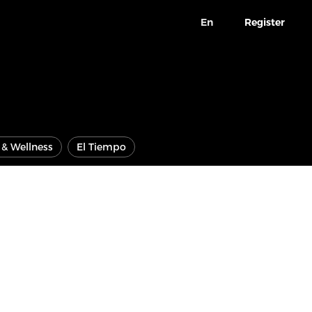
En
Register
e & Wellness
El Tiempo