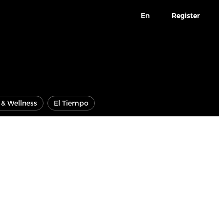
En
Register
e & Wellness
El Tiempo