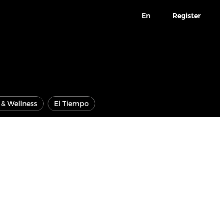
En
Register
e & Wellness
El Tiempo