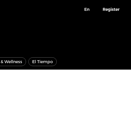
En
Register
e & Wellness
El Tiempo