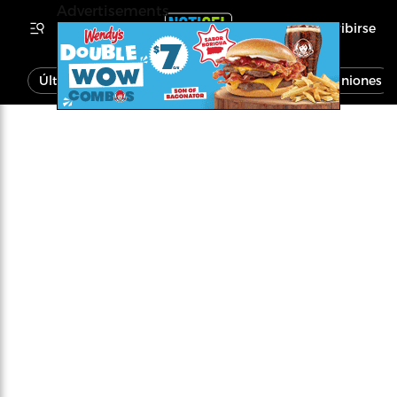
Advertisements
Inscribirse
Última Hora
Noticias
Economía
Opiniones