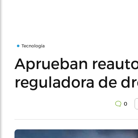
Tecnología
Aprueban reautor
reguladora de d
0