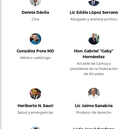
Dennis Dávila
Lic Eddie López Serrano
Cine
Abogado y analista político
González Pons MD
Hon. Gabriel “Gaby”
Hernández
Médico radiólogo
Alcalde de Camuy y
presidente de la Federación
de Alcaldes
Heriberto N. Saurí
Lic Jaime Sanabria
Salud y emergencias
Profesor de derecho