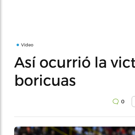
Video
Así ocurrió la vic
boricuas
0