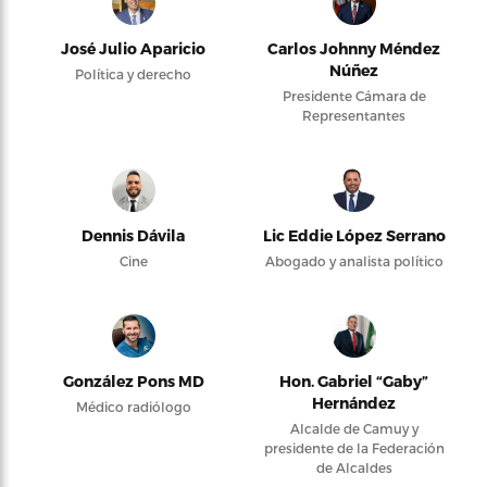
José Julio Aparicio
Carlos Johnny Méndez
Núñez
Política y derecho
Presidente Cámara de
Representantes
Dennis Dávila
Lic Eddie López Serrano
Cine
Abogado y analista político
González Pons MD
Hon. Gabriel “Gaby”
Hernández
Médico radiólogo
Alcalde de Camuy y
presidente de la Federación
de Alcaldes