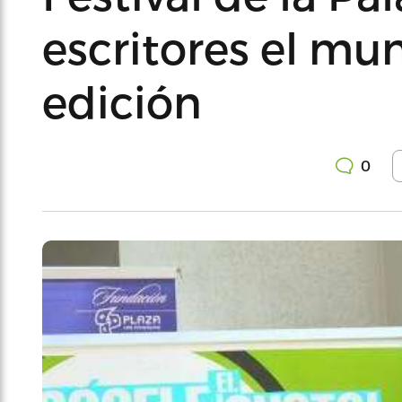
escritores el mu
edición
0