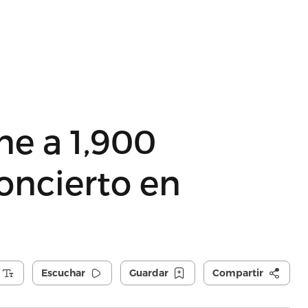
úne a 1,900
oncierto en
Escuchar
Guardar
Compartir