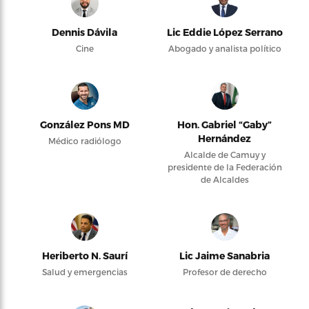
Dennis Dávila
Lic Eddie López Serrano
Cine
Abogado y analista político
González Pons MD
Hon. Gabriel “Gaby”
Hernández
Médico radiólogo
Alcalde de Camuy y
presidente de la Federación
de Alcaldes
Heriberto N. Saurí
Lic Jaime Sanabria
Salud y emergencias
Profesor de derecho