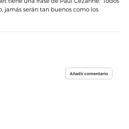
net tiene una frase de Paul Cezanne: ‘Todos
io, jamás serán tan buenos como los
Añadir comentario