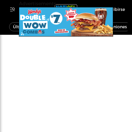
Advertisements
Inscribirse
Última Hora
Noticias
Economía
Opiniones