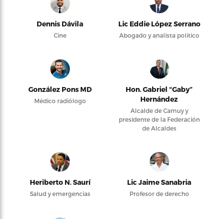
Dennis Dávila
Lic Eddie López Serrano
Cine
Abogado y analista político
González Pons MD
Hon. Gabriel “Gaby”
Hernández
Médico radiólogo
Alcalde de Camuy y
presidente de la Federación
de Alcaldes
Heriberto N. Saurí
Lic Jaime Sanabria
Salud y emergencias
Profesor de derecho