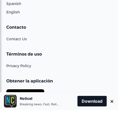
Spanish
English
Contacto
Contact Us
Términos de uso
Privacy Policy
Obtener la aplicación
Download on the
App Store
Noticel
×
Download
Breaking news. Fast. Reliable.
Get it on
Google Play