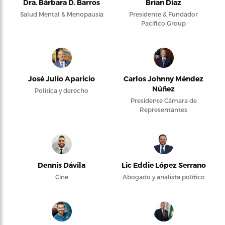
Dra. Bárbara D. Barros
Brian Díaz
Salud Mental & Menopausia
Presidente & Fundador
Pacifico Group
José Julio Aparicio
Carlos Johnny Méndez
Núñez
Política y derecho
Presidente Cámara de
Representantes
Dennis Dávila
Lic Eddie López Serrano
Cine
Abogado y analista político