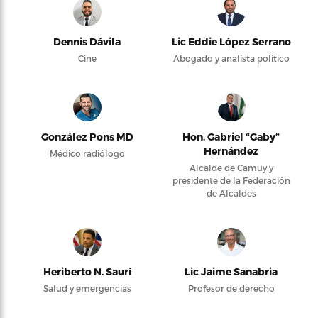
Dennis Dávila
Lic Eddie López Serrano
Cine
Abogado y analista político
González Pons MD
Hon. Gabriel “Gaby”
Hernández
Médico radiólogo
Alcalde de Camuy y
presidente de la Federación
de Alcaldes
Heriberto N. Saurí
Lic Jaime Sanabria
Salud y emergencias
Profesor de derecho