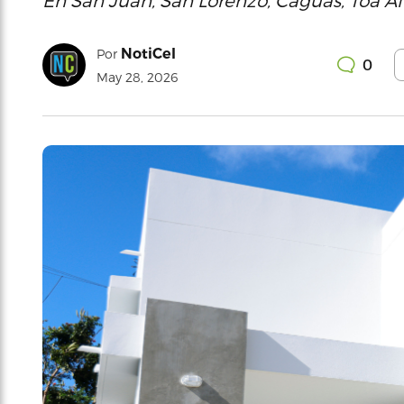
En San Juan, San Lorenzo, Caguas, Toa Alt
NotiCel
Por
0
May 28, 2026