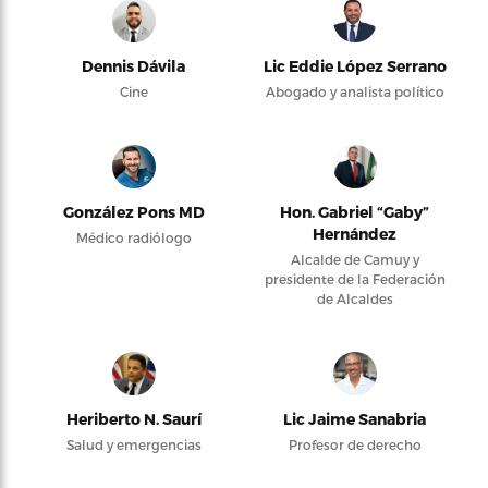
Dennis Dávila
Lic Eddie López Serrano
Cine
Abogado y analista político
González Pons MD
Hon. Gabriel “Gaby”
Hernández
Médico radiólogo
Alcalde de Camuy y
presidente de la Federación
de Alcaldes
Heriberto N. Saurí
Lic Jaime Sanabria
Salud y emergencias
Profesor de derecho