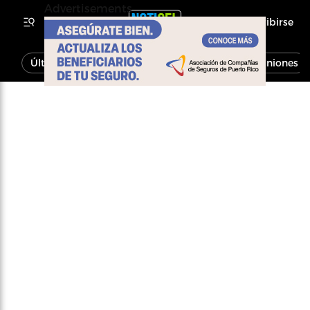
Advertisements
Inscribirse
Última Hora
Noticias
Economía
Opiniones