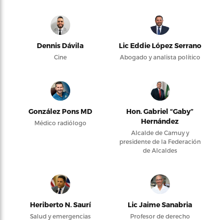
Dennis Dávila
Lic Eddie López Serrano
Cine
Abogado y analista político
González Pons MD
Hon. Gabriel “Gaby”
Hernández
Médico radiólogo
Alcalde de Camuy y
presidente de la Federación
de Alcaldes
Heriberto N. Saurí
Lic Jaime Sanabria
Salud y emergencias
Profesor de derecho