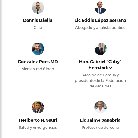
Dennis Dávila
Lic Eddie López Serrano
Cine
Abogado y analista político
González Pons MD
Hon. Gabriel “Gaby”
Hernández
Médico radiólogo
Alcalde de Camuy y
presidente de la Federación
de Alcaldes
Heriberto N. Saurí
Lic Jaime Sanabria
Salud y emergencias
Profesor de derecho