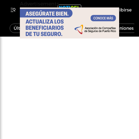
Advertisements
Inscribirse
Última Hora
Noticias
Economía
Opiniones