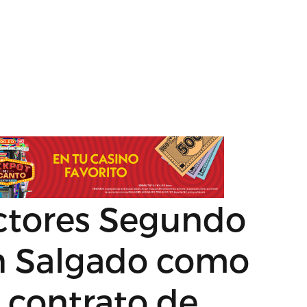
octores Segundo
n Salgado como
 contrato de