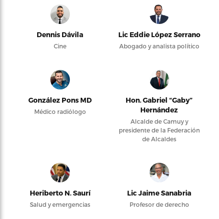
Dennis Dávila
Lic Eddie López Serrano
Cine
Abogado y analista político
González Pons MD
Hon. Gabriel “Gaby”
Hernández
Médico radiólogo
Alcalde de Camuy y
presidente de la Federación
de Alcaldes
Heriberto N. Saurí
Lic Jaime Sanabria
Salud y emergencias
Profesor de derecho