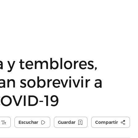
a y temblores,
n sobrevivir a
COVID-19
Escuchar
Guardar
Compartir