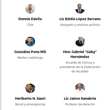
Dennis Dávila
Lic Eddie López Serrano
Cine
Abogado y analista político
González Pons MD
Hon. Gabriel “Gaby”
Hernández
Médico radiólogo
Alcalde de Camuy y
presidente de la Federación
de Alcaldes
Heriberto N. Saurí
Lic Jaime Sanabria
Salud y emergencias
Profesor de derecho