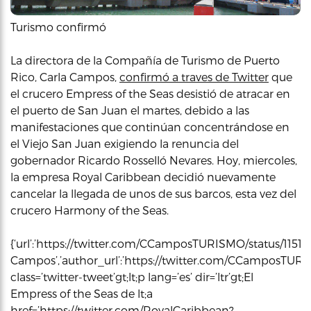
Turismo confirmó
La directora de la Compañía de Turismo de Puerto
Rico, Carla Campos,
confirmó a traves de Twitter
que
el crucero Empress of the Seas desistió de atracar en
el puerto de San Juan el martes, debido a las
manifestaciones que continúan concentrándose en
el Viejo San Juan exigiendo la renuncia del
gobernador Ricardo Rosselló Nevares. Hoy, miercoles,
la empresa Royal Caribbean decidió nuevamente
cancelar la llegada de unos de sus barcos, esta vez del
crucero Harmony of the Seas.
{‘url’:’https://twitter.com/CCamposTURISMO/status/11511
Campos’,’author_url’:’https://twitter.com/CCamposTURIS
class=’twitter-tweet’gt;lt;p lang=’es’ dir=’ltr’gt;El
Empress of the Seas de lt;a
href=’https://twitter.com/RoyalCaribbean?