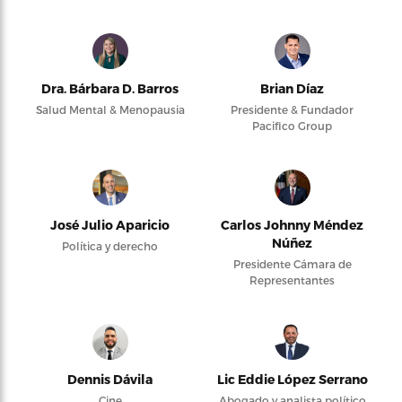
Dra. Bárbara D. Barros
Brian Díaz
Salud Mental & Menopausia
Presidente & Fundador
Pacifico Group
José Julio Aparicio
Carlos Johnny Méndez
Núñez
Política y derecho
Presidente Cámara de
Representantes
Dennis Dávila
Lic Eddie López Serrano
Cine
Abogado y analista político