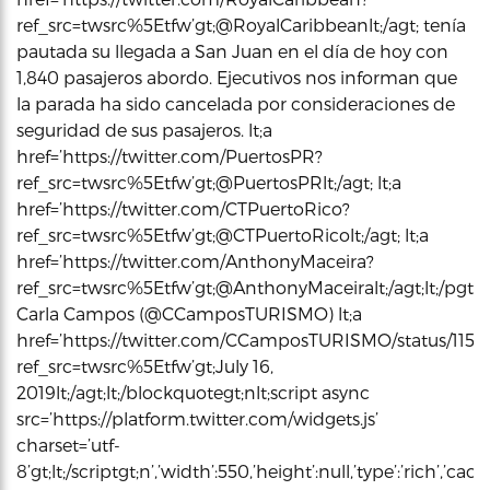
ref_src=twsrc%5Etfw’gt;@RoyalCaribbeanlt;/agt; tenía
pautada su llegada a San Juan en el día de hoy con
1,840 pasajeros abordo. Ejecutivos nos informan que
la parada ha sido cancelada por consideraciones de
seguridad de sus pasajeros. lt;a
href=’https://twitter.com/PuertosPR?
ref_src=twsrc%5Etfw’gt;@PuertosPRlt;/agt; lt;a
href=’https://twitter.com/CTPuertoRico?
ref_src=twsrc%5Etfw’gt;@CTPuertoRicolt;/agt; lt;a
href=’https://twitter.com/AnthonyMaceira?
ref_src=twsrc%5Etfw’gt;@AnthonyMaceiralt;/agt;lt;/pgt;–
Carla Campos (@CCamposTURISMO) lt;a
href=’https://twitter.com/CCamposTURISMO/status/1151
ref_src=twsrc%5Etfw’gt;July 16,
2019lt;/agt;lt;/blockquotegt;nlt;script async
src=’https://platform.twitter.com/widgets.js’
charset=’utf-
8’gt;lt;/scriptgt;n’,’width’:550,’height’:null,’type’:’rich’,’c