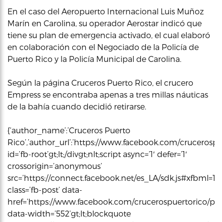
En el caso del Aeropuerto Internacional Luis Muñoz
Marín en Carolina, su operador Aerostar indicó que
tiene su plan de emergencia activado, el cual elaboró
en colaboración con el Negociado de la Policía de
Puerto Rico y la Policía Municipal de Carolina.
Según la página Cruceros Puerto Rico, el crucero
Empress se encontraba apenas a tres millas náuticas
de la bahía cuando decidió retirarse.
{‘author_name’:’Cruceros Puerto
Rico’,’author_url’:’https://www.facebook.com/crucerospuert
id=’fb-root’gt;lt;/divgt;nlt;script async=’1′ defer=’1′
crossorigin=’anonymous’
src=’https://connect.facebook.net/es_LA/sdk.js#xfbml=1&vers
class=’fb-post’ data-
href=’https://www.facebook.com/crucerospuertorico/po
data-width=’552’gt;lt;blockquote