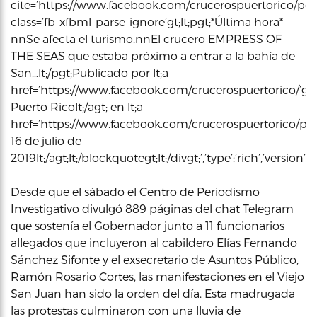
cite=’https://www.facebook.com/crucerospuertorico/po
class=’fb-xfbml-parse-ignore’gt;lt;pgt;*Última hora*
nnSe afecta el turismo.nnEl crucero EMPRESS OF
THE SEAS que estaba próximo a entrar a la bahía de
San…lt;/pgt;Publicado por lt;a
href=’https://www.facebook.com/crucerospuertorico/’gt
Puerto Ricolt;/agt; en lt;a
href=’https://www.facebook.com/crucerospuertorico/po
16 de julio de
2019lt;/agt;lt;/blockquotegt;lt;/divgt;’,’type’:’rich’,’vers
Desde que el sábado el Centro de Periodismo
Investigativo divulgó 889 páginas del chat Telegram
que sostenía el Gobernador junto a 11 funcionarios
allegados que incluyeron al cabildero Elías Fernando
Sánchez Sifonte y el exsecretario de Asuntos Público,
Ramón Rosario Cortes, las manifestaciones en el Viejo
San Juan han sido la orden del día. Esta madrugada
las protestas culminaron con una lluvia de