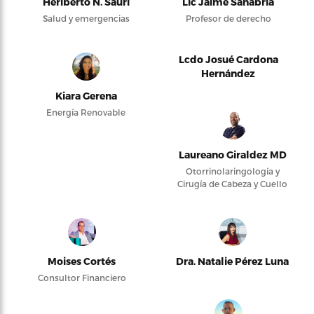
Heriberto N. Saurí
Lic Jaime Sanabria
Salud y emergencias
Profesor de derecho
Lcdo Josué Cardona
Hernández
Kiara Gerena
Energía Renovable
Laureano Giraldez MD
Otorrinolaringología y
Cirugía de Cabeza y Cuello
Moises Cortés
Dra. Natalie Pérez Luna
Consultor Financiero