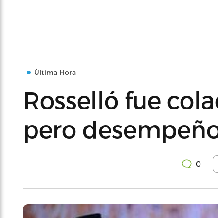
Última Hora
Rosselló fue col
pero desempeño f
0