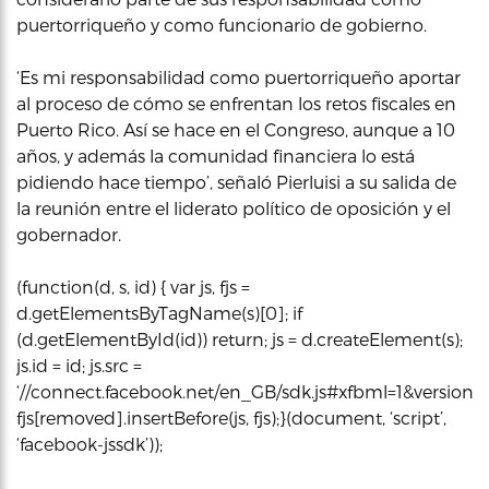
puertorriqueño y como funcionario de gobierno.
‘Es mi responsabilidad como puertorriqueño aportar
al proceso de cómo se enfrentan los retos fiscales en
Puerto Rico. Así se hace en el Congreso, aunque a 10
años, y además la comunidad financiera lo está
pidiendo hace tiempo’, señaló Pierluisi a su salida de
la reunión entre el liderato político de oposición y el
gobernador.
(function(d, s, id) { var js, fjs =
d.getElementsByTagName(s)[0]; if
(d.getElementById(id)) return; js = d.createElement(s);
js.id = id; js.src =
‘//connect.facebook.net/en_GB/sdk.js#xfbml=1&version=v2
fjs[removed].insertBefore(js, fjs);}(document, ‘script’,
‘facebook-jssdk’));