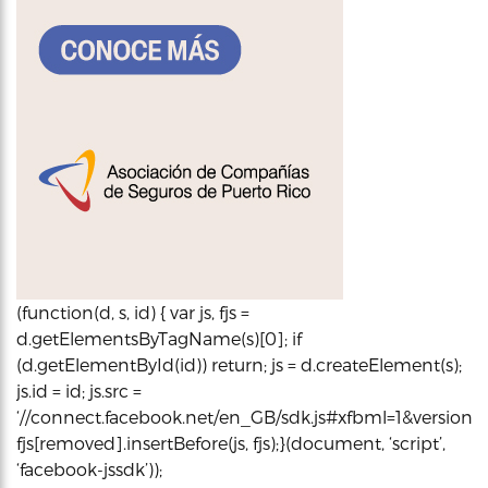
(function(d, s, id) { var js, fjs =
d.getElementsByTagName(s)[0]; if
(d.getElementById(id)) return; js = d.createElement(s);
js.id = id; js.src =
‘//connect.facebook.net/en_GB/sdk.js#xfbml=1&version=v2
fjs[removed].insertBefore(js, fjs);}(document, ‘script’,
‘facebook-jssdk’));