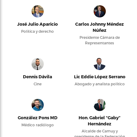
José Julio Aparicio
Carlos Johnny Méndez
Núñez
Política y derecho
Presidente Cámara de
Representantes
Dennis Dávila
Lic Eddie López Serrano
Cine
Abogado y analista político
González Pons MD
Hon. Gabriel “Gaby”
Hernández
Médico radiólogo
Alcalde de Camuy y
presidente de la Federación