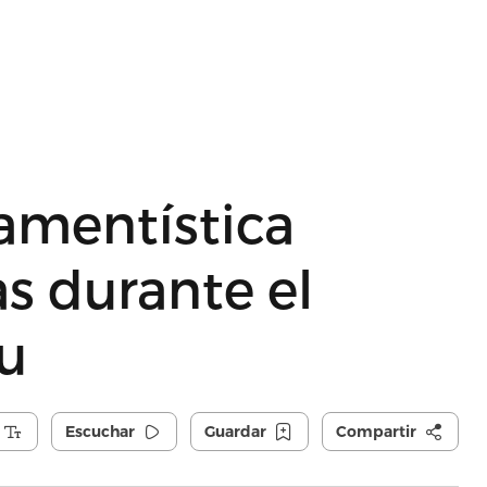
amentística
as durante el
u
Escuchar
Guardar
Compartir