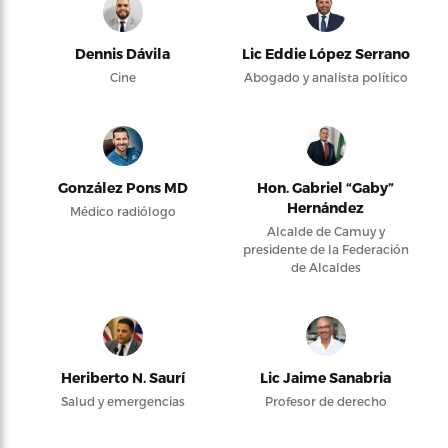
Dennis Dávila
Lic Eddie López Serrano
Cine
Abogado y analista político
González Pons MD
Hon. Gabriel “Gaby”
Hernández
Médico radiólogo
Alcalde de Camuy y
presidente de la Federación
de Alcaldes
Heriberto N. Saurí
Lic Jaime Sanabria
Salud y emergencias
Profesor de derecho