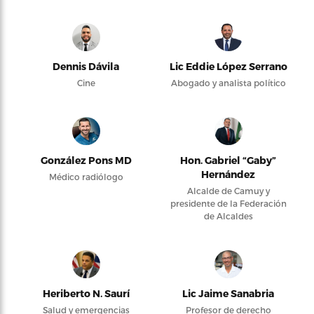
Dennis Dávila
Lic Eddie López Serrano
Cine
Abogado y analista político
González Pons MD
Hon. Gabriel “Gaby”
Hernández
Médico radiólogo
Alcalde de Camuy y
presidente de la Federación
de Alcaldes
Heriberto N. Saurí
Lic Jaime Sanabria
Salud y emergencias
Profesor de derecho