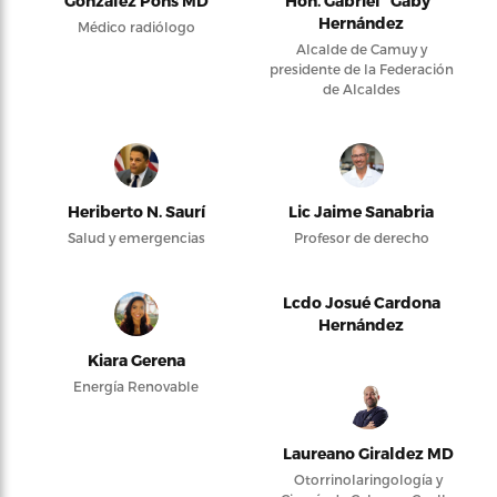
González Pons MD
Hon. Gabriel “Gaby”
Hernández
Médico radiólogo
Alcalde de Camuy y
presidente de la Federación
de Alcaldes
Heriberto N. Saurí
Lic Jaime Sanabria
Salud y emergencias
Profesor de derecho
Lcdo Josué Cardona
Hernández
Kiara Gerena
Energía Renovable
Laureano Giraldez MD
Otorrinolaringología y