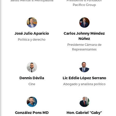
Salud Mental & Menopausia
Presidente & Fundador
Pacifico Group
José Julio Aparicio
Carlos Johnny Méndez
Núñez
Política y derecho
Presidente Cámara de
Representantes
Dennis Dávila
Lic Eddie López Serrano
Cine
Abogado y analista político
González Pons MD
Hon. Gabriel “Gaby”