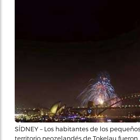
SÍDNEY – Los habitantes de los pequeños 
territorio neozelandés de Tokelau fueron 