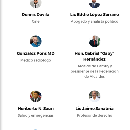
Dennis Dávila
Lic Eddie López Serrano
Cine
Abogado y analista político
González Pons MD
Hon. Gabriel “Gaby”
Hernández
Médico radiólogo
Alcalde de Camuy y
presidente de la Federación
de Alcaldes
Heriberto N. Saurí
Lic Jaime Sanabria
Salud y emergencias
Profesor de derecho