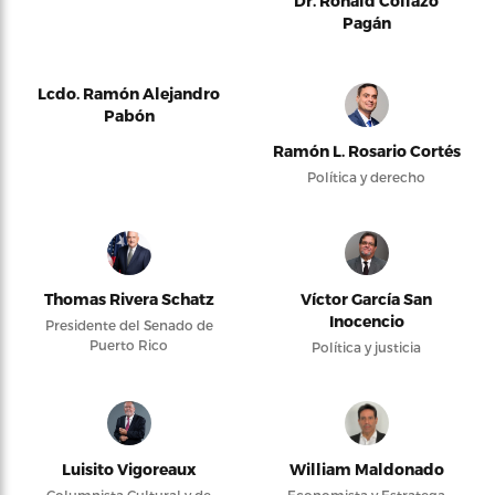
Dr. Ronald Collazo
Pagán
Lcdo. Ramón Alejandro
Pabón
Ramón L. Rosario Cortés
Política y derecho
Thomas Rivera Schatz
Víctor García San
Inocencio
Presidente del Senado de
Puerto Rico
Política y justicia
Luisito Vigoreaux
William Maldonado
Columnista Cultural y de
Economista y Estratega