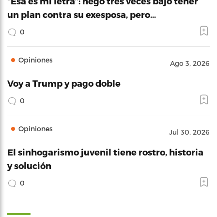
“Esa es mi letra”: negó tres veces bajo tener
un plan contra su exesposa, pero…
0
Opiniones
Ago 3, 2026
Voy a Trump y pago doble
0
Opiniones
Jul 30, 2026
El sinhogarismo juvenil tiene rostro, historia
y solución
0