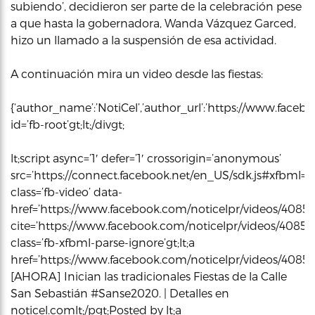
subiendo’, decidieron ser parte de la celebración pese
a que hasta la gobernadora, Wanda Vázquez Garced,
hizo un llamado a la suspensión de esa actividad.
A continuación mira un video desde las fiestas:
{‘author_name’:’NotiCel’,’author_url’:’https://www.faceboo
id=’fb-root’gt;lt;/divgt;
lt;script async=’1′ defer=’1′ crossorigin=’anonymous’
src=’https://connect.facebook.net/en_US/sdk.js#xfbml=1&ver
class=’fb-video’ data-
href=’https://www.facebook.com/noticelpr/videos/40850
cite=’https://www.facebook.com/noticelpr/videos/4085
class=’fb-xfbml-parse-ignore’gt;lt;a
href=’https://www.facebook.com/noticelpr/videos/4085035
[AHORA] Inician las tradicionales Fiestas de la Calle
San Sebastián #Sanse2020. | Detalles en
noticel.comlt;/pgt;Posted by lt;a