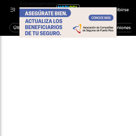
Advertisements
Inscribirse
Última Hora
Noticias
Economía
Opiniones