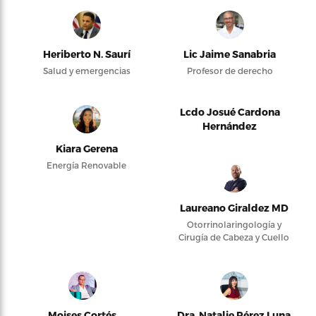
Heriberto N. Saurí
Lic Jaime Sanabria
Salud y emergencias
Profesor de derecho
Lcdo Josué Cardona
Hernández
Kiara Gerena
Energía Renovable
Laureano Giraldez MD
Otorrinolaringología y
Cirugía de Cabeza y Cuello
Moises Cortés
Dra. Natalie Pérez Luna