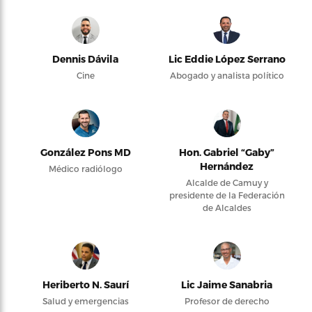
Dennis Dávila
Lic Eddie López Serrano
Cine
Abogado y analista político
González Pons MD
Hon. Gabriel “Gaby”
Hernández
Médico radiólogo
Alcalde de Camuy y
presidente de la Federación
de Alcaldes
Heriberto N. Saurí
Lic Jaime Sanabria
Salud y emergencias
Profesor de derecho